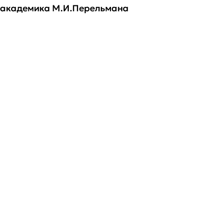
академика М.И.Перельмана