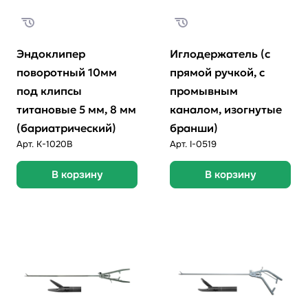
Эндоклипер
Иглодержатель (с
поворотный 10мм
прямой ручкой, с
под клипсы
промывным
титановые 5 мм, 8 мм
каналом, изогнутые
(бариатрический)
бранши)
Арт.
К-1020В
Арт.
I-0519
В корзину
В корзину