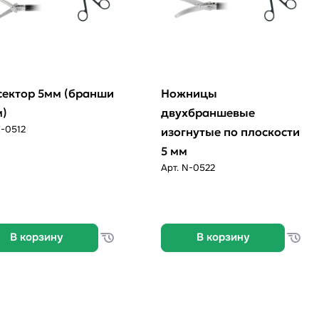
сектор 5мм (бранши
Ножницы
м)
двухбраншевые
Z-0512
изогнутые по плоскости
5 мм
Арт.
N-0522
В корзину
В корзину