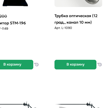
Трубка оптическая (12
200
град., канал 10 мм)
итор SТМ-196
Арт.
L-1090
-1149
В корзину
В корзину