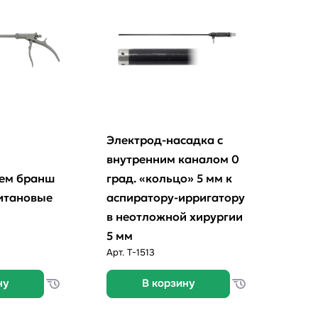
Электрод-насадка с
внутренним каналом 0
ем бранш
град. «кольцо» 5 мм к
итановые
аспиратору-ирригатору
в неотложной хирургии
5 мм
Арт.
T-1513
ну
В корзину