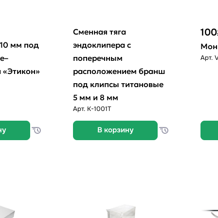
100
Сменная тяга
10 мм под
эндоклипера с
Мон
е–
поперечным
Арт.
V
 «Этикон»
расположением бранш
под клипсы титановые
5 мм и 8 мм
Арт.
К-1001Т
ну
В корзину