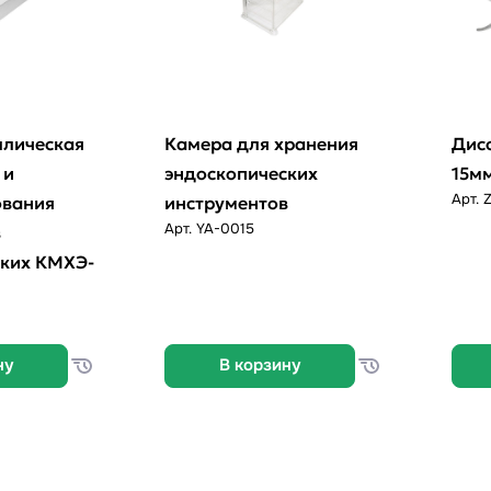
ллическая
Камера для хранения
Дис
 и
эндоскопических
15м
Арт.
ования
инструментов
Арт.
YA-0015
в
ских КМХЭ-
ну
В корзину