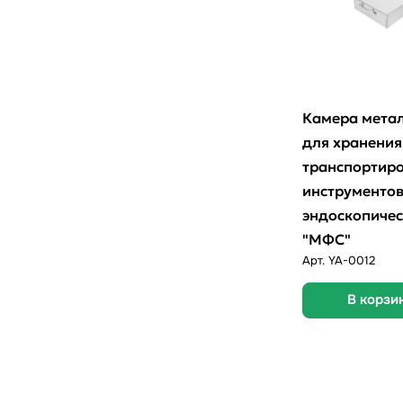
Камера мета
для хранения
транспортир
инструменто
эндоскопиче
"МФС"
Арт.
YA-0012
В корзи