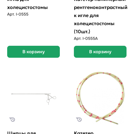
холецистостомы
рентгеноконтрастный
Арт.
I-0555
к игле для
холецистостомы
(10шт.)
Арт.
I-0555А
В корзину
В корзину
Щипцы для
Катетер