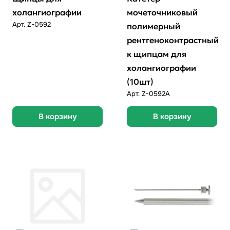
холангиографии
мочеточниковый
Арт.
Z-0592
полимерный
рентгеноконтрастный
к щипцам для
холангиографии
(10шт)
Арт.
Z-0592А
В корзину
В корзину