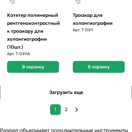
Катетер полимерный
Троакар для
рентгеноконтрастный
холангиографии
Арт.
T-0311
к троакару для
холангиографии
(10шт.)
Арт.
Т-0311А
В корзину
В корзину
Загрузить еще
1
2
Раздел объединяет дополнительные инструменты