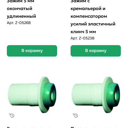
Зажим 5 мм
Зажим с
окончатый
кремальерой и
удлиненный
компенсатором
Арт.
Z-0526В
усилий эластичный
клинч 5 мм
Арт.
Z-0523В
В корзину
В корзину