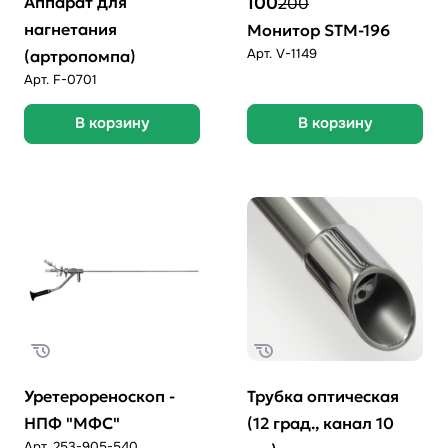
Аппарат для
100
200
нагнетания
Монитор SТМ-196
Арт.
V-1149
(артропомпа)
Арт.
F-0701
В корзину
В корзину
Уретерореноскоп -
Трубка оптическая
НПФ "МФС"
(12 град., канал 10
Арт.
253-905-540