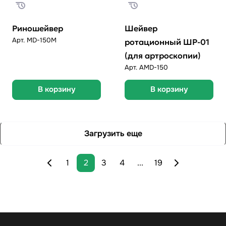
Риношейвер
Шейвер
Арт.
MD-150M
ротационный ШР-01
(для артроскопии)
Арт.
AMD-150
В корзину
В корзину
Загрузить еще
1
2
3
4
...
19