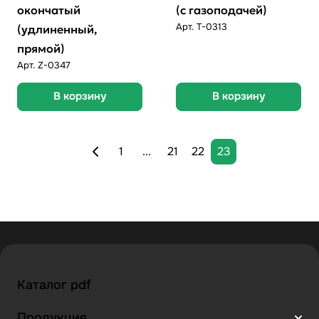
окончатый
(c газоподачей)
Арт.
T-0313
(удлиненный,
прямой)
Арт.
Z-0347
В корзину
В корзину
1
...
21
22
23
Каталог pdf
Продукция