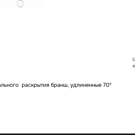
Ц
о
льного раскрытия бранш, удлиненные 70º