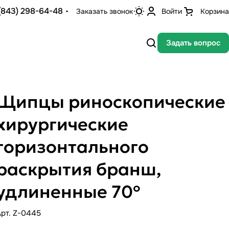
(843) 298-64-48
Заказать звонок
Войти
Корзина
Задать вопрос
Щипцы риноскопические
хирургические
горизонтального
раскрытия бранш,
удлиненные 70º
Арт.
Z-0445