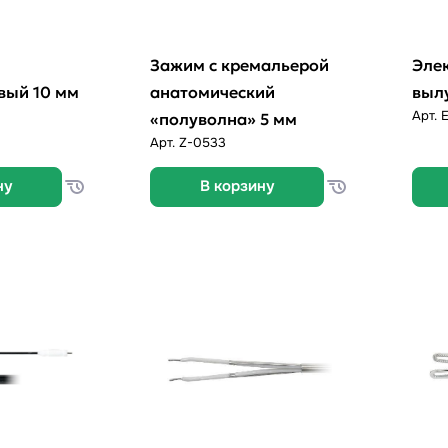
Зажим с кремальерой
Эле
вый 10 мм
анатомический
выл
Арт.
«полуволна» 5 мм
Арт.
Z-0533
ну
В корзину