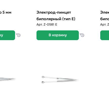
р 5 мм
Электрод-пинцет
Эле
биполярный (тип E)
бипо
Арт.
Z-0581 Е
Арт.
ну
В корзину