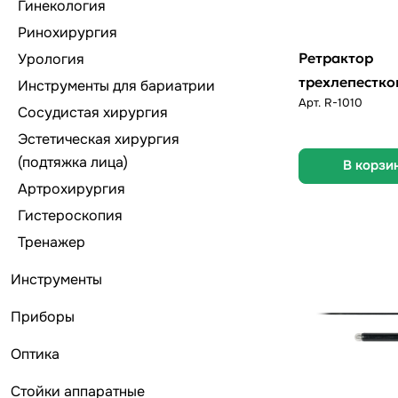
Гинекология
Ринохирургия
Ретрактор
Урология
трехлепестко
Инструменты для бариатрии
Арт.
R-1010
Сосудистая хирургия
Эстетическая хирургия
(подтяжка лица)
В корзи
Артрохирургия
Гистероскопия
Тренажер
Инструменты
Приборы
Оптика
Стойки аппаратные