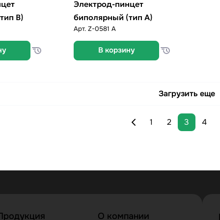
нцет
Электрод-пинцет
тип B)
биполярный (тип А)
Арт.
Z-0581 A
ну
В корзину
Загрузить еще
1
2
3
4
Продукция
О компании