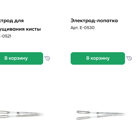
ктрод для
Электрод-лопатка
Арт.
E-0530
ущивания кисты
E-0521
В корзину
В корзину