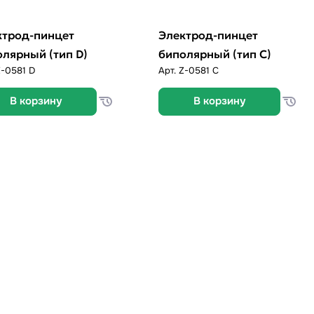
ктрод-пинцет
Электрод-пинцет
лярный (тип D)
биполярный (тип C)
Z-0581 D
Арт.
Z-0581 C
В корзину
В корзину