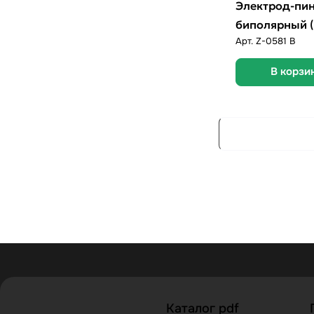
Электрод-пи
биполярный (
Арт.
Z-0581 B
В корзи
Каталог pdf