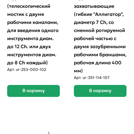
(телескопический
захватывающие
мостик с двумя
(гибкие "Аллигатор",
рабочими каналами,
диаметр 7 Ch, со
для введения одного
сменной ротируемой
инструмента диам.
рабочей частью с
до 12 Ch. или двух
двумя зазубренными
инструментов диам.
рабочими браншами,
до 8 Ch каждый)
рабочая длина 400
Арт.
ur-253-000-102
мм)
Арт.
ur-351-114-107
В корзину
В корзину