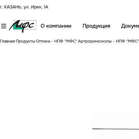
г. КАЗАНЬ, ул. Ирек, 1А
О компании
Продукция
Докум
Главная
Продукты
Оптика - НПФ "МФС"
Артрориноскопы - НПФ "МФС"