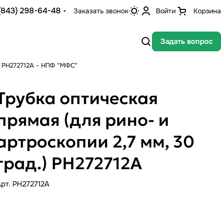
(843) 298-64-48
Заказать звонок
Войти
Корзина
Задать вопрос
.) РН272712А - НПФ "МФС"
Трубка оптическая
прямая (для рино- и
артроскопии 2,7 мм, 30
град.) РН272712А
Арт.
PH272712A