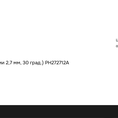
Ц
о
и 2,7 мм, 30 град.) РН272712А