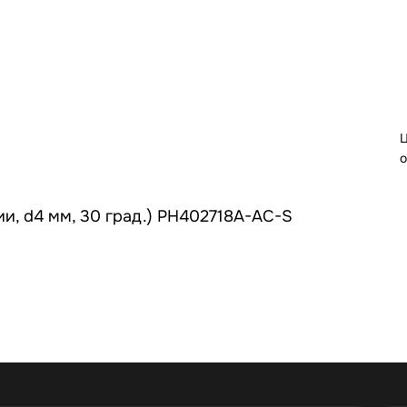
Ц
о
ии, d4 мм, 30 град.) РН402718А-AC-S