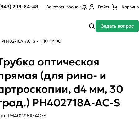
(843) 298-64-48
Заказать звонок
Войти
Корзина
Задать вопрос
д.) РН402718А-AC-S - НПФ "МФС"
Трубка оптическая
прямая (для рино- и
артроскопии, d4 мм, 30
град.) РН402718А-AC-S
Арт.
PH402718A-AC-S