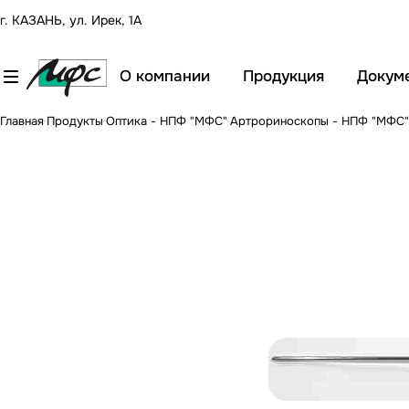
г. КАЗАНЬ, ул. Ирек, 1А
О компании
Продукция
Докум
Главная
Продукты
Оптика - НПФ "МФС"
Артрориноскопы - НПФ "МФС"