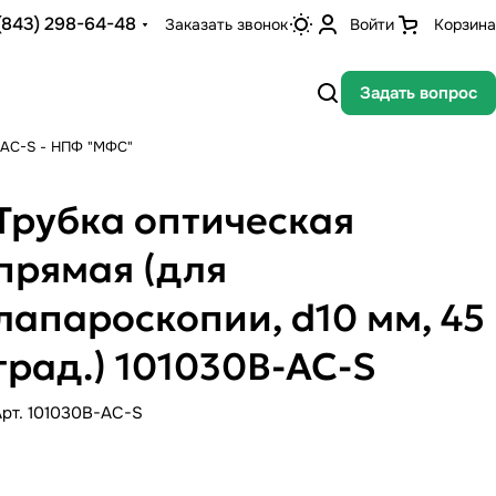
(843) 298-64-48
Заказать звонок
Войти
Корзина
Задать вопрос
В-AC-S - НПФ "МФС"
Трубка оптическая
прямая (для
лапароскопии, d10 мм, 45
град.) 101030В-AC-S
Арт.
101030B-AC-S