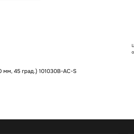
Ц
о
 мм, 45 град.) 101030В-AC-S