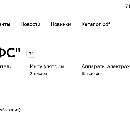
+7 
енты
Новости
Новинки
Каталог pdf
ФС"
32
ители
Инсуфляторы
Аппараты электро
2 товара
15 товаров
(убывание)