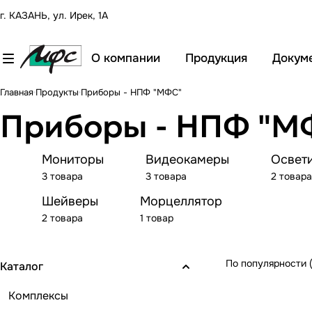
г. КАЗАНЬ, ул. Ирек, 1А
О компании
Продукция
Докум
Главная
Продукты
Приборы - НПФ "МФС"
Приборы - НПФ "М
Мониторы
Видеокамеры
Освет
3 товара
3 товара
2 товара
Шейверы
Морцеллятор
2 товара
1 товар
По популярности 
Каталог
Комплексы