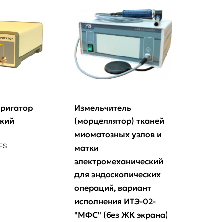
рригатор
Измельчитель
ский
(морцеллятор) тканей
миоматозных узлов и
FS
матки
электромеханический
для эндоскопических
операций, вариант
исполнения ИТЭ-02-
"МФС" (без ЖК экрана)