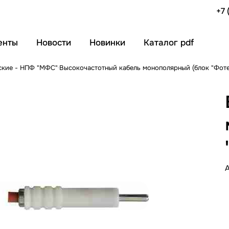
+7 
енты
Новости
Новинки
Каталог pdf
ские - НПФ "МФС"
Высокочастотный кабель монополярный (блок "Фоте