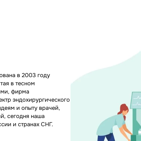
вана в 2003 году
тая в тесном
ами, фирма
пектр эндохирургического
идеям и опыту врачей,
й, сегодня наша
сии и странах СНГ.