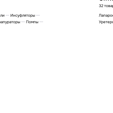
32 това
ели
Инсуфляторы
Лапаро
вапураторы
Помпы
Уретер