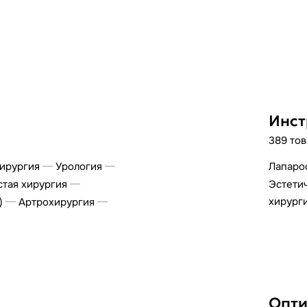
Инст
389 то
ирургия
Урология
Лапаро
тая хирургия
Эстетич
хирург
)
Артрохирургия
Опти