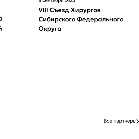
8 сентября 2023
VIII Съезд Хирургов
й
Сибирского Федерального
й
Округа
стием
ng -
Все партнеры