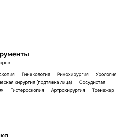
рументы
варов
скопия
Гинекология
Ринохирургия
Урология
еская хирургия (подтяжка лица)
Сосудистая
ия
Гистероскопия
Артрохирургия
Тренажер
ка