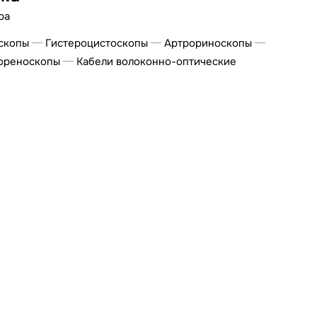
ра
скопы
Гистероцистоскопы
Артрориноскопы
ореноскопы
Кабели волоконно-оптические