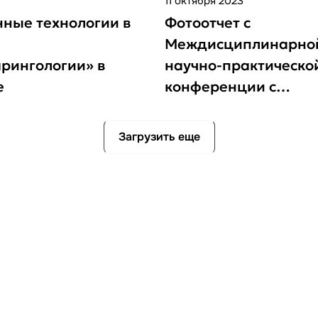
11 октября 2023
ные технологии в
Фотоотчет с
Междисциплинарно
рингологии» в
научно-практическо
е
конференции с
международным уча
“Endourocenter meeti
Загрузить еще
2023”