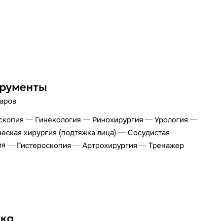
рументы
варов
скопия
Гинекология
Ринохирургия
Урология
еская хирургия (подтяжка лица)
Сосудистая
ия
Гистероскопия
Артрохирургия
Тренажер
ка