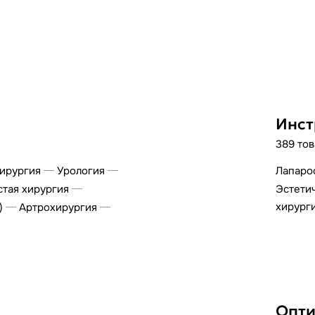
Инст
389 то
ирургия
Урология
Лапаро
тая хирургия
Эстетич
хирург
)
Артрохирургия
Опти