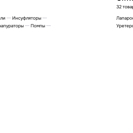
32 това
ели
Инсуфляторы
Лапаро
вапураторы
Помпы
Уретер