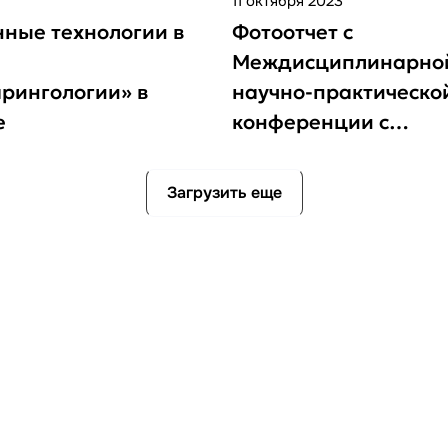
11 октября 2023
ные технологии в
Фотоотчет с
Междисциплинарно
рингологии» в
научно-практическо
е
конференции с
международным уча
“Endourocenter meeti
Загрузить еще
2023”