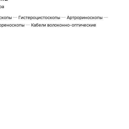
ра
скопы
Гистероцистоскопы
Артрориноскопы
ореноскопы
Кабели волоконно-оптические