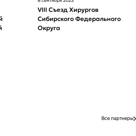
8 сентября 2023
VIII Съезд Хирургов
й
Сибирского Федерального
й
Округа
стием
ng -
Все партнеры