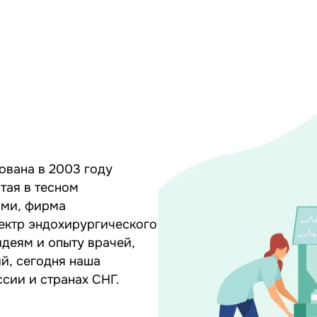
вана в 2003 году
тая в тесном
ами, фирма
пектр эндохирургического
идеям и опыту врачей,
й, сегодня наша
сии и странах СНГ.