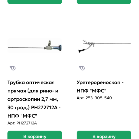
Трубка оптическая
Уретерореноскоп -
прямая (для рино- и
НПФ "МФС"
Арт.
253-905-540
артроскопии 2,7 мм,
30 град.) РН272712А -
НПФ "МФС"
Арт.
PH272712A
В корзину
В корзину